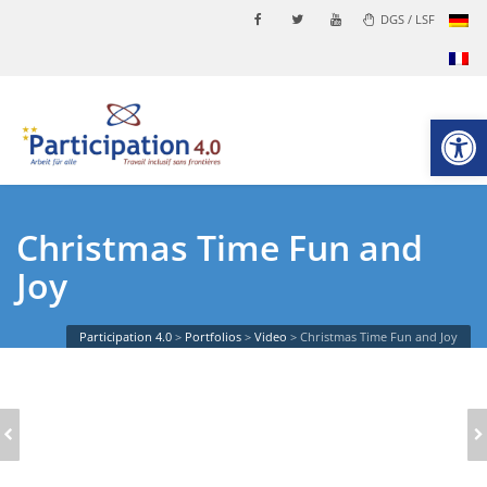
DGS / LSF
Ouvrir la
Christmas Time Fun and
Joy
Participation 4.0
>
Portfolios
>
Video
>
Christmas Time Fun and Joy
SOCIAL WORD CLOUD
YOUNG ARTIST