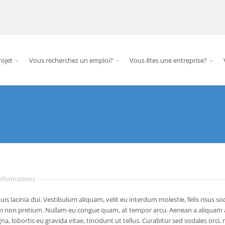
rojet
Vous recherchez un emploi?
Vous êtes une entreprise?
Informations
is lacinia dui. Vestibulum aliquam, velit eu interdum molestie, felis risus 
m non pretium. Nullam eu congue quam, at tempor arcu. Aenean a aliquam a
a, lobortis eu gravida vitae, tincidunt ut tellus. Curabitur sed sodales orci, n