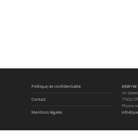
Politique de confidentialité
ASW+W
Im Seewi
Contact
77652 Of
Phone n
Mentions légales
info@par