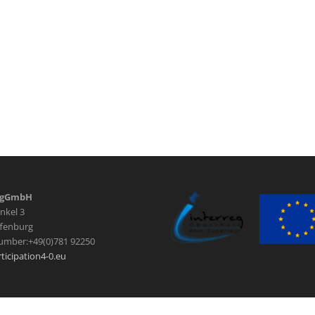
 gGmbH
nkel 3
fenburg
umber:+49(0)781 92250
ticipation4-0.eu