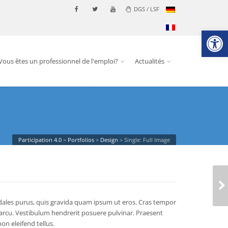
DGS / LSF
Ouvrir la
Vous êtes un professionnel de l'emploi?
Actualités
Participation 4.0
>
Portfolios
>
Design
>
Single: Full Image
SINGLE: FULL
SLIDESHOW
sodales purus, quis gravida quam ipsum ut eros. Cras tempor
rcu. Vestibulum hendrerit posuere pulvinar. Praesent
on eleifend tellus.