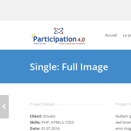
Accueil
Le p
Single: Full Image
CATERING FOOD
Project Details
Project 
TABLE
Client:
Envato
Nullam qu
Skills:
PHP, HTML5, CSS3
sed lore
Date:
01.07.2014
eros magn