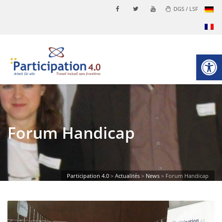
DGS / LSF
Ouvrir la
Forum Handicap
Participation 4.0
>
Actualités
>
News
>
Forum Handicap