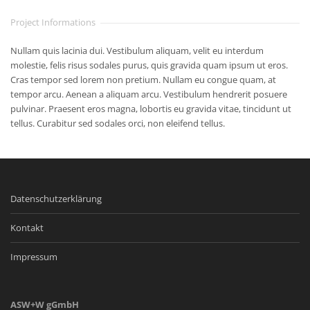
Project Informations
Nullam quis lacinia dui. Vestibulum aliquam, velit eu interdum
molestie, felis risus sodales purus, quis gravida quam ipsum ut eros.
Cras tempor sed lorem non pretium. Nullam eu congue quam, at
tempor arcu. Aenean a aliquam arcu. Vestibulum hendrerit posuere
pulvinar. Praesent eros magna, lobortis eu gravida vitae, tincidunt ut
tellus. Curabitur sed sodales orci, non eleifend tellus.
Datenschutzerklärung
Kontakt
Impressum
ASW+W gGmbH