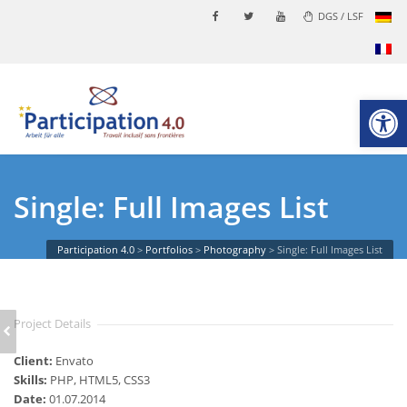
DGS / LSF
Werkzeugl
Single: Full Images List
Participation 4.0
>
Portfolios
>
Photography
>
Single: Full Images List
Project Details
SINGLE: FULL VIDEO
Client:
Envato
Skills:
PHP, HTML5, CSS3
Date:
01.07.2014