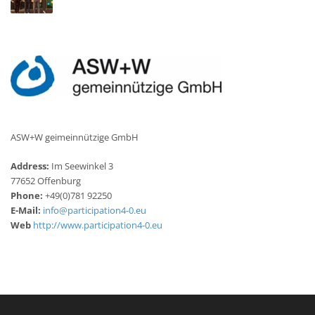
ASW+W geimeinnützige GmbH
Address:
Im Seewinkel 3
77652 Offenburg
Phone:
+49(0)781 92250
E-Mail:
info@participation4-0.eu
Web
http://www.participation4-0.eu