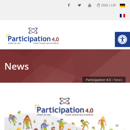
DGS / LSF
Werkzeugl
News
Participation 4.0
>
News