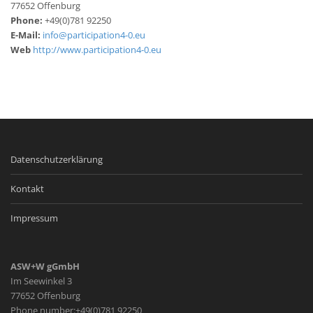
77652 Offenburg
Phone:
+49(0)781 92250
E-Mail:
info@participation4-0.eu
Web
http://www.participation4-0.eu
Datenschutzerklärung
Kontakt
Impressum
ASW+W gGmbH
Im Seewinkel 3
77652 Offenburg
Phone number:+49(0)781 92250